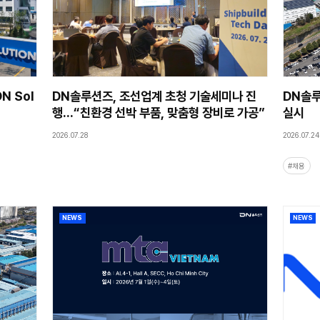
NEWS
육체계 강화… 'DN Sol
DN솔루션즈, 조선업
MY' 개관
행…“친환경 선박 부
2026.07.28