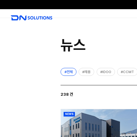
D
N
S
o
l
뉴스
u
t
i
o
#전체
#채용
n
s
238 건