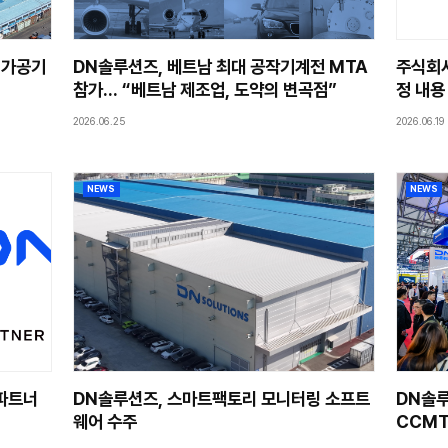
NEWS
기용 난삭재 맞춤’ 가공기
DN솔루션즈, 베트남
참가… “베트남 제조