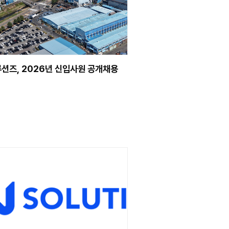
NEWS
계 초청 기술세미나 진
DN솔루션즈, 2026
품, 맞춤형 장비로 가공”
실시
2026.07.24