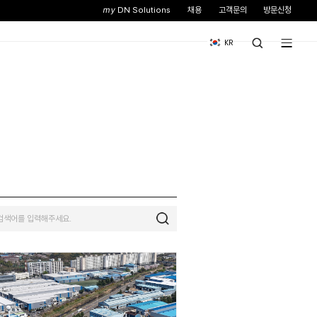
스
뉴스&이벤트
기업소개
#PV
#VTC
#MTA