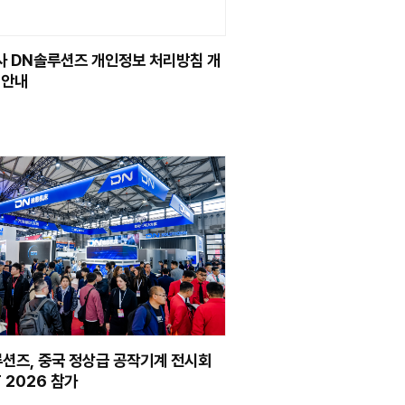
#채용
NEWS
 최대 공작기계전 MTA
주식회사 DN솔루션즈
업, 도약의 변곡점”
정 내용 안내