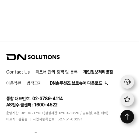
D
N
S
Contact Us
파트너 관리 정책 및 등록
개인정보처리방침
o
l
이용약관
법적고지
DN솔루션즈 브로슈어 다운로드
u
t
통합 대표번호 : 02-3789-4114
i
AS접수 콜센터 : 1600-4522
o
n
운영시간: 08:00~17:00 (점심시간 12:00~13:20 / 공휴일, 주말 제외)
s
대표자 : 김원종
사업자등록번호 : 827-81-00291
DN SOLUTIONS
ⓒ
All rights reserved