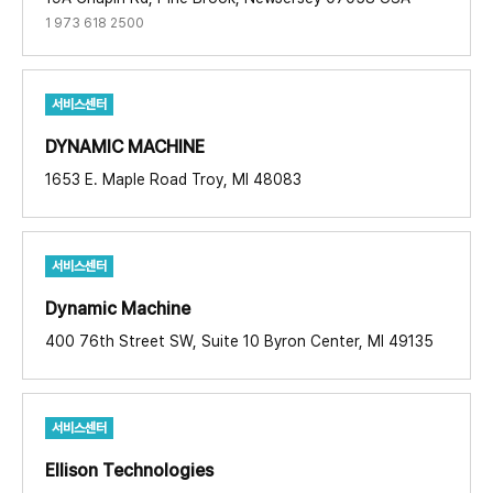
1 973 618 2500
서비스센터
DYNAMIC MACHINE​
1653 E. Maple Road Troy, MI 48083
서비스센터
Dynamic Machine​
400 76th Street SW, Suite 10 Byron Center, MI 49135
서비스센터
Ellison Technologies ​