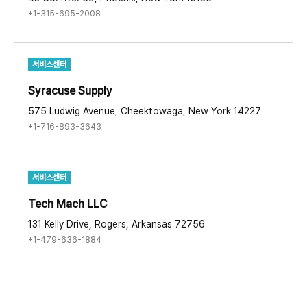
+1-315-695-2008
서비스센터
Syracuse Supply ​
575 Ludwig Avenue, Cheektowaga, New York 14227
+1-716-893-3643
서비스센터
Tech Mach LLC​
131 Kelly Drive, Rogers, Arkansas 72756
+1-479-636-1884