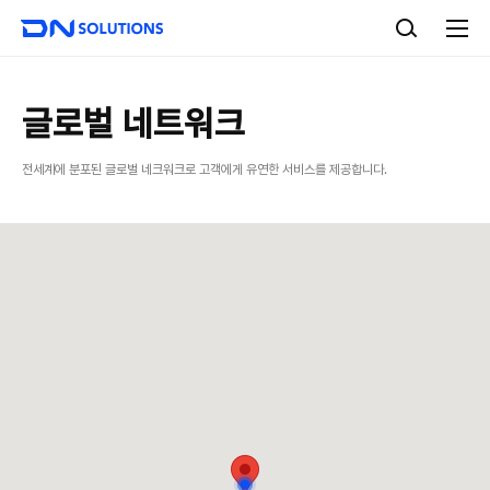
D
검
N
색
전
S
체
o
메
l
뉴
u
글로벌 네트워크
t
i
전세계에 분포된 글로벌 네크워크로 ​고객에게 유연한 서비스를 제공합니다.
o
n
s