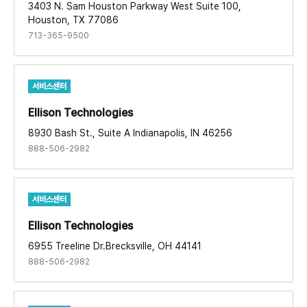
3403 N. Sam Houston Parkway West Suite 100,
Houston, TX 77086
713-365-9500
서비스센터
Ellison Technologies​
8930 Bash St., Suite A Indianapolis, IN 46256
888-506-2982
서비스센터
Ellison Technologies​
6955 Treeline Dr.Brecksville, OH 44141
888-506-2982