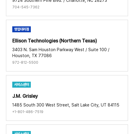
9724 Southern Pine Blvd. / Charlotte, NC 28273
704-545-7362
영업대리점
Ellison Technologies (Northern Texas)​
3403 N. Sam Houston Parkway West / Suite 100 /
Houston, TX 77086
972-812-5500
서비스센터
J.M. Grisley​
1485 South 300 West Street, Salt Lake City, UT 84115
+1-801-486-7519
서비스센터