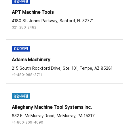
영업대리점
APT Machine Tools​
4180 St. Johns Parkway, Sanford, FL 32771
321-280-2482
영업대리점
Adams Machinery​
215 South Rockford Drive, Ste. 101, Tempe, AZ 85281
+1-480-968-3711
영업대리점
Alleghany Machine Tool Systems Inc.​
632 E. McMurray Road, McMurray, PA 15317
+1-800-269-4090