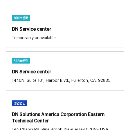
서비스센터
DN Service center​
Temporarily unavailable
서비스센터
DN Service center​
1440N. Suite 101, Harbor Blvd., Fullerton, CA, 92835
영업법인
DN Solutions America Corporation Eastern
Technical Center​
19A Chapin Rd, Pine Brook, NewJersey 07058 USA