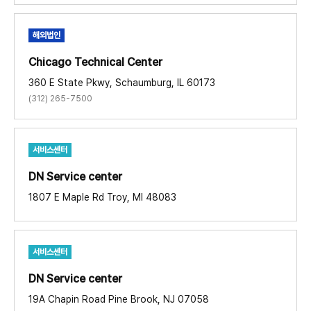
해외법인
Chicago Technical Center​
360 E State Pkwy, Schaumburg, IL 60173
(312) 265-7500
서비스센터
DN Service center​
1807 E Maple Rd Troy, MI 48083
서비스센터
DN Service center​
19A Chapin Road Pine Brook, NJ 07058