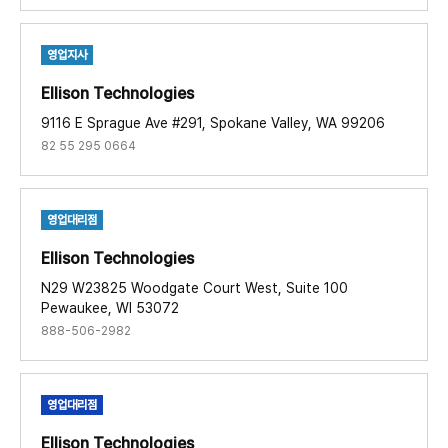
영업지사
Ellison Technologies​
9116 E Sprague Ave #291, Spokane Valley, WA 99206
82 55 295 0664
영업대리점
Ellison Technologies​
N29 W23825 Woodgate Court West, Suite 100
Pewaukee, WI 53072
888-506-2982
영업대리점
Ellison Technologies ​