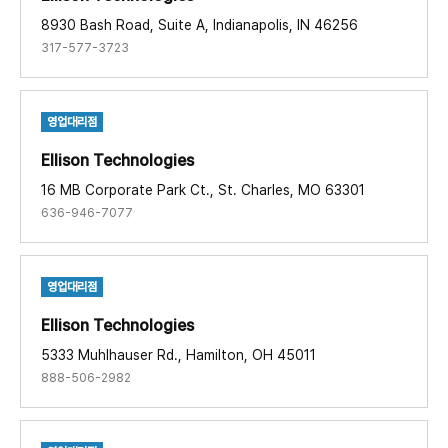
8930 Bash Road, Suite A, Indianapolis, IN 46256
317-577-3723
영업대리점
Ellison Technologies ​
16 MB Corporate Park Ct., St. Charles, MO 63301
636-946-7077
영업대리점
Ellison Technologies ​
5333 Muhlhauser Rd., Hamilton, OH 45011
888-506-2982