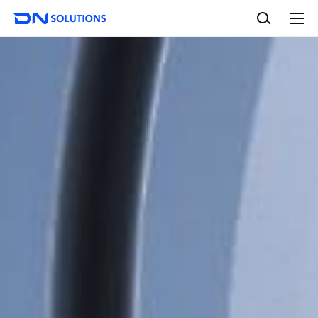
D
검
N
색
전
S
체
o
메
l
뉴
u
t
i
o
n
s