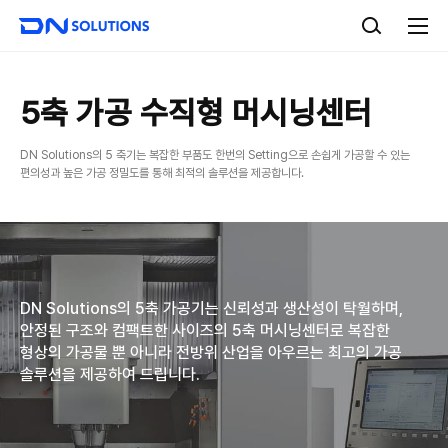
D
검
N
색
전
S
체
o
메
l
뉴
u
5축 가공 수직형 머시닝센터
t
i
DN Solutions의 5 축기는 복잡한 부품도 한번의 Setting으로 손쉽게 가공할 수 있는
o
편의성과 높은 가공 정밀도를 통해 최적의 솔루션을 제공합니다.
n
s
DN Solutions의 5축 가공기는 신뢰성과 생산성이 탁월하며,
안정된 구조와 컴팩트한 사이즈의
5축 머시닝센터로 복잡한
형상의 가공물 뿐 아니라 전방위 산업을 아우르는
최고의 가공
솔루션을 제공하여 드립니다.