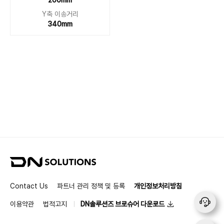
200mm
Y축 이송거리
340mm
D
N
S
Contact Us
파트너 관리 정책 및 등록
개인정보처리방침
o
l
이용약관
법적고지
DN솔루션즈 브로슈어 다운로드
u
t