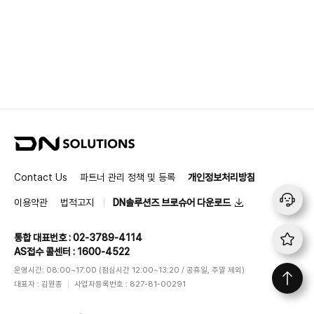
D
N
S
Contact Us
파트너 관리 정책 및 등록
개인정보처리방침
o
l
이용약관
법적고지
DN솔루션즈 브로슈어 다운로드
u
t
통합 대표번호 : 02-3789-4114
i
AS접수 콜센터 : 1600-4522
o
n
운영시간: 08:00~17:00 (점심시간 12:00~13:20 / 공휴일, 주말 제외)
s
대표자 : 김원종
사업자등록번호 : 827-81-00291