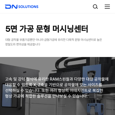
D
검
N
색
전
S
체
o
메
l
뉴
u
5면 가공 문형 머시닝센터
t
i
대형 공작물 부품가공뿐만 아니라 금형가공에 유리한 다목적 문형 머시닝센터로 높은
o
정밀도와 편의성을 제공합니다
n
s
고속 및 강력 절삭에 유리한 RAM스핀들과 다양한 대형 공작물에
대응할 수 있도록
X, Z축을 기반으로 공작물에 맞는 사이즈를
선택하실 수 있습니다.
또한 여러 형상의 어태치먼트로 복잡한
형상 가공에 적합한 솔루션을 만나보실 수 있습니다.