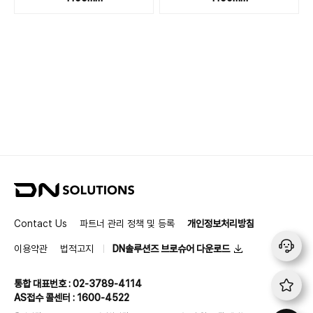
D
N
S
Contact Us
파트너 관리 정책 및 등록
개인정보처리방침
o
l
이용약관
법적고지
DN솔루션즈 브로슈어 다운로드
u
t
통합 대표번호 : 02-3789-4114
i
AS접수 콜센터 : 1600-4522
o