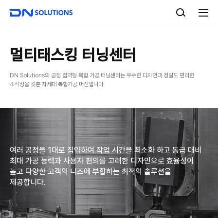
D
검
N
색
전
S
체
o
메
l
뉴
u
멀티태스킹 터닝센터
t
i
DN Solutions의 공정 집약형 복합 가공 터닝센터는 우수한 디자인과 정밀도 편리한
o
조작성을 갖춘 차세대 복합가공 머신입니다
n
s
여러 공정을 1대로 집약하여 작업 시간을 최소화 하고 동급 대비
최대 가공 능력과 사용자 편의를 고려한 디자인으로 효율성이
높고 다양한 고객의 니즈에 부합하는 최적의 솔루션을
제공합니다.