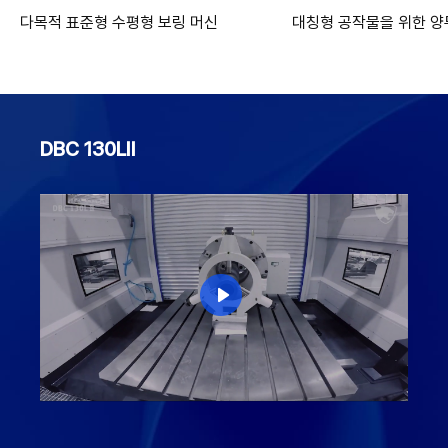
다목적 표준형 수평형 보링 머신
대칭형 공작물을 위한 양
DBC 130LⅡ
v
i
d
e
o