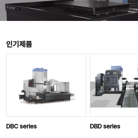
인기제품
DBC series
DBD series