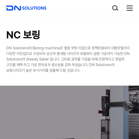
D
검
N
색
전
S
체
o
메
l
뉴
u
NC 보링
t
i
DN Solutoins의 Boring machine은 컬럼 무빙 타입으로 컴팩트형부터 대형모델까지
o
다양한 라인업으로 구성되어 있으며 중대형 사이즈의 부품부터 금형 가공까지 가능한 DN
n
Solutions의 Steady Seller 입니다. 고하중 공작물 가공을 위해 안정적이고 정밀한
s
구조를 채택 하고 가공 편의성과 생산성을 강화 하였습니다. DN Solutions의
보링시리즈가 높은 부가가치를 창출해 드릴 것입니다.