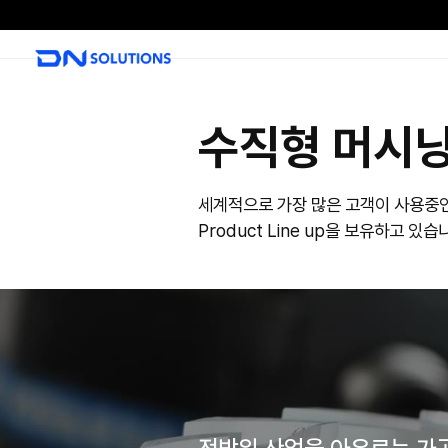
D
N
S
o
l
수직형
u
t
i
세계적으로 가장 많은 
o
Product Line
n
s