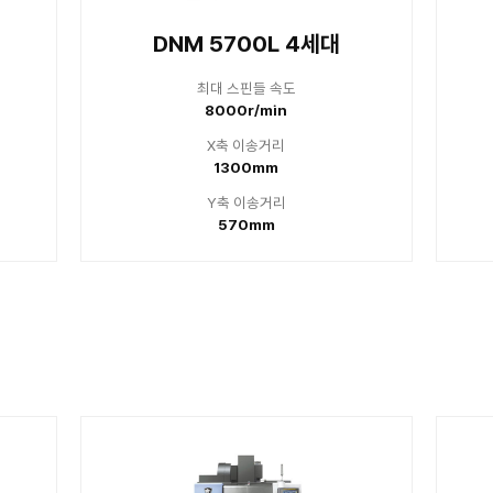
 스핀들 속도
최대 
00r/min
800
축 이송거리
X축
800mm
10
축 이송거리
Y축
450mm
5