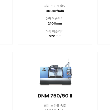
 스핀들 속도
최대 
000r/min
800
축 이송거리
X축
800mm
10
축 이송거리
Y축
450mm
5