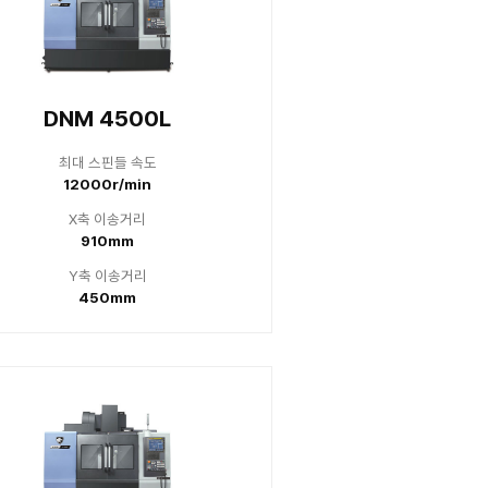
700L 4세대
DNM 67
스핀들 속도
최대 스
0r/min
8000
 이송거리
X축 
00mm
15
 이송거리
Y축 
70mm
67