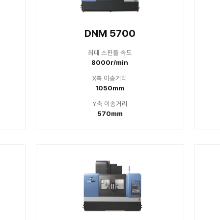
es
M 4000
DNM
 스핀들 속도
최대 
000r/min
150