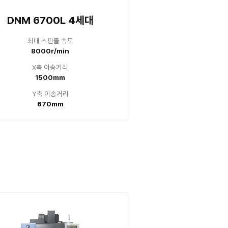
스핀들 속도
최대 스
0r/min
8000
 이송거리
X축 
50mm
13
 이송거리
Y축 
70mm
67