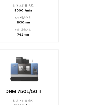
스핀들 속도
최대 스
0r/min
8000
 이송거리
X축 
50mm
13
 이송거리
Y축 
70mm
57