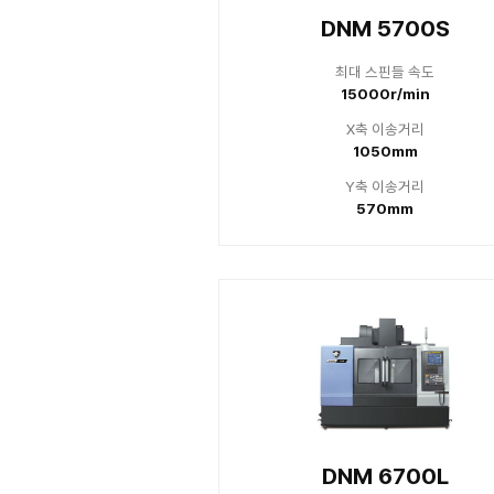
X
Y
DNM