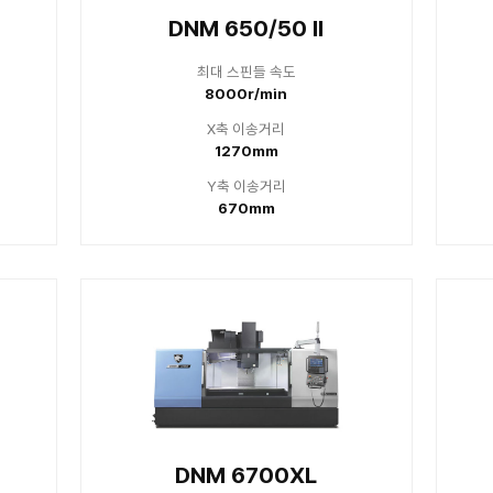
축 이송거리
X축
520mm
8
축 이송거리
Y축
400mm
4
 4500S
DNM