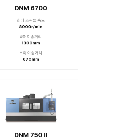
 이송거리
X축 
00mm
91
 이송거리
Y축 
50mm
45
 5700
DNM 