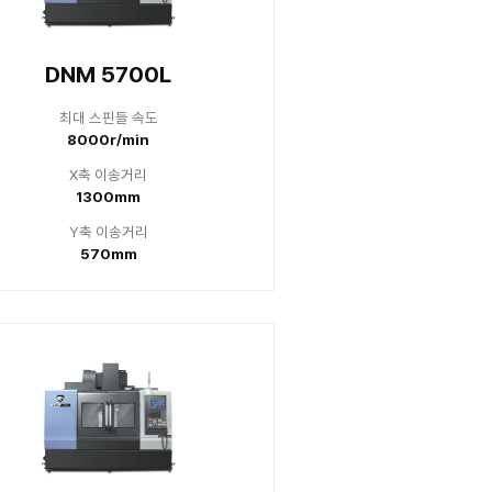
 4500
DNM 
스핀들 속도
최대 스
00r/min
1200