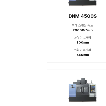
DNM seri
DN
최대
12