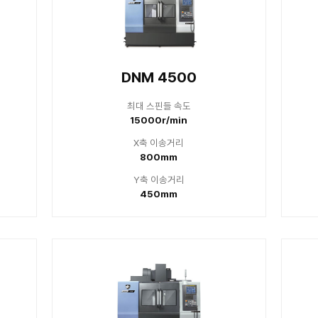
500L 4세대
DNM 5
 스핀들 속도
최대 
00r/min
800
축 이송거리
X축
910mm
13
축 이송거리
Y축
450mm
5