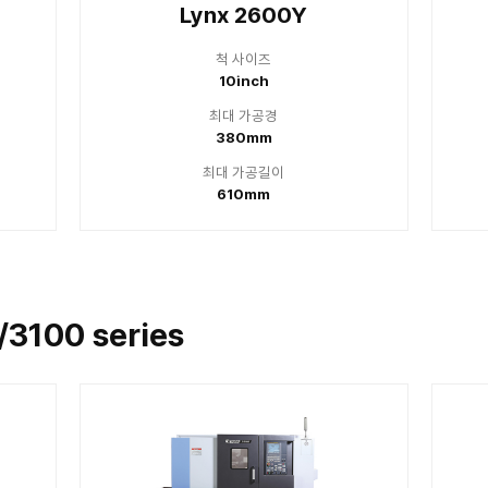
6inch
6
대 가공경
최대
300mm
3
대 가공길이
최대
510mm
5