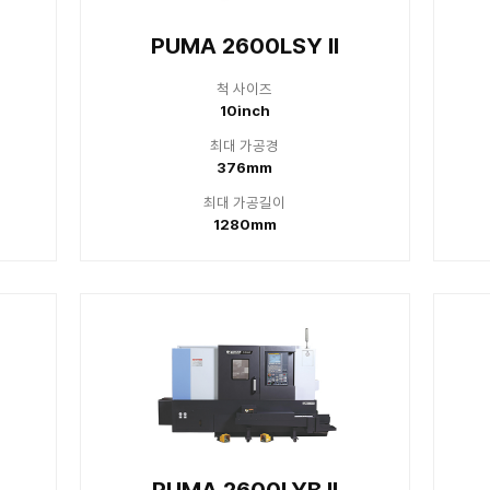
2100LSY II
PUMA 2
척 사이즈
척
8inch
8
대 가공경
최대
406mm
4