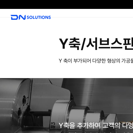
D
N
S
o
l
Y축/
u
t
i
Y 축이 부가되어 
o
n
s