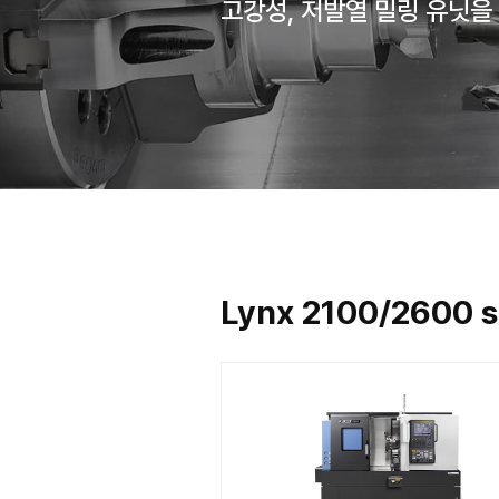
Y축을 추가하여
고강성, 저발열