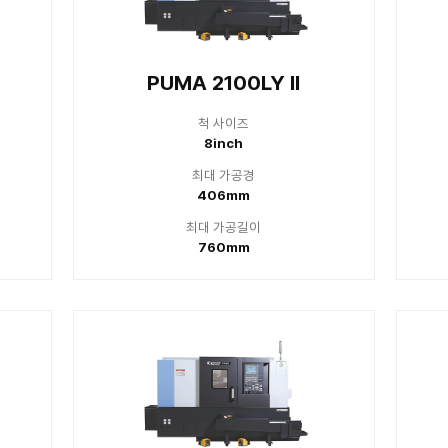
 2100LSYB
Lynx
척 사이즈
척
8inch
1
대 가공경
최대
300mm
3
대 가공길이
최대
510mm
6
0/2600/3100 series