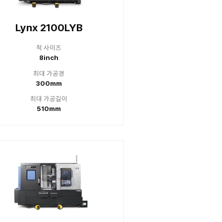
2100LSYA
Lynx 
 사이즈
척 