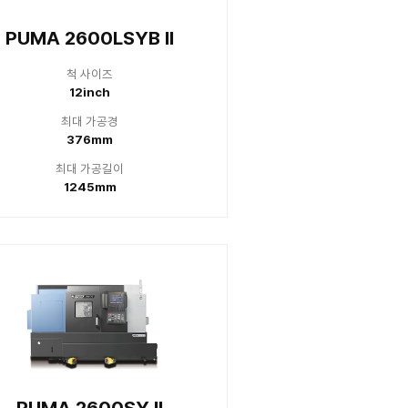
100LY II
PUMA 2
 사이즈
척 
inch
8i
 가공경
최대
06mm
40