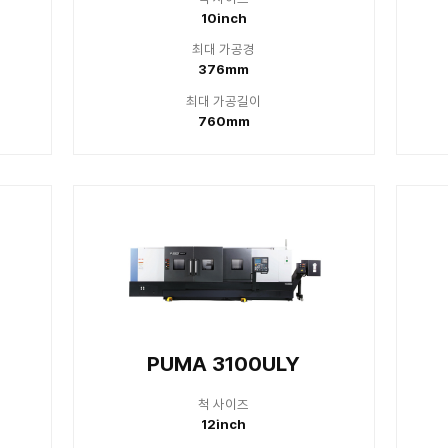
척 사이즈
척
8inch
1
대 가공경
최대
406mm
3
대 가공길이
최대
520mm
12