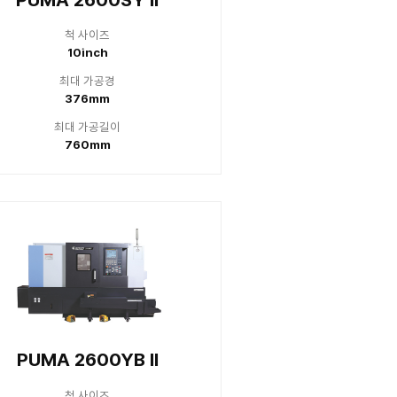
 가공길이
최대 
60mm
52
600LSY II
PUMA 26