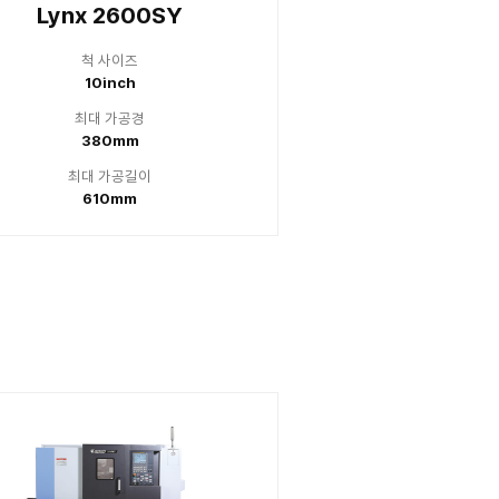
inch
8i
 가공경
최대
00mm
30
 가공길이
최대 
10mm
51