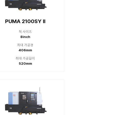
 2600Y
Lynx 
 사이즈
척 
0inch
10
 가공경
최대
80mm
38
 가공길이
최대 
10mm
61