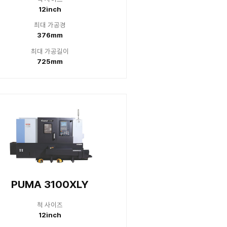
 사이즈
척 
0inch
12
 가공경
최대
76mm
37
 가공길이
최대 
80mm
12