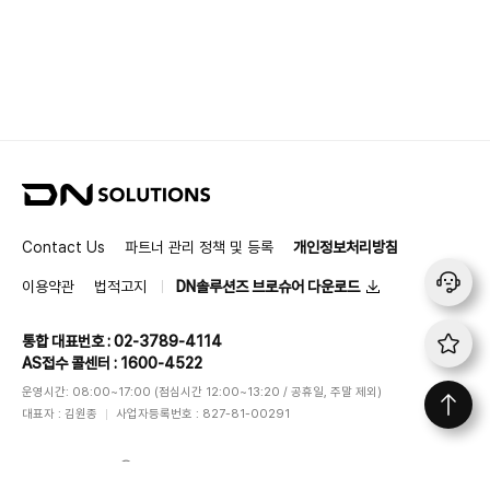
D
N
S
Contact Us
파트너 관리 정책 및 등록
개인정보처리방침
o
l
이용약관
법적고지
DN솔루션즈 브로슈어 다운로드
u
t
통합 대표번호 : 02-3789-4114
i
AS접수 콜센터 : 1600-4522
o
n
운영시간: 08:00~17:00 (점심시간 12:00~13:20 / 공휴일, 주말 제외)
s
대표자 : 김원종
사업자등록번호 : 827-81-00291
DN SOLUTIONS
ⓒ
All rights reserved