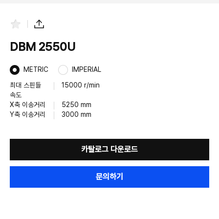
즐
공
겨
유
찾
하
DBM 2550U
기
기
METRIC
IMPERIAL
최대 스핀들
15000 r/min
속도
X축 이송거리
5250 mm
Y축 이송거리
3000 mm
카탈로그 다운로드
문의하기