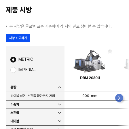
제품 시방
본 시방은 글로벌 표준 기준이며 각 지역 별로 상이할 수 있습니다.
사양 비교하기
즐
겨
METRIC
찾
기
IMPERIAL
DBM 2030U
용량
테이블 상면-스핀들 끝단까지 거리
900 mm
이송계
스핀들
테이블