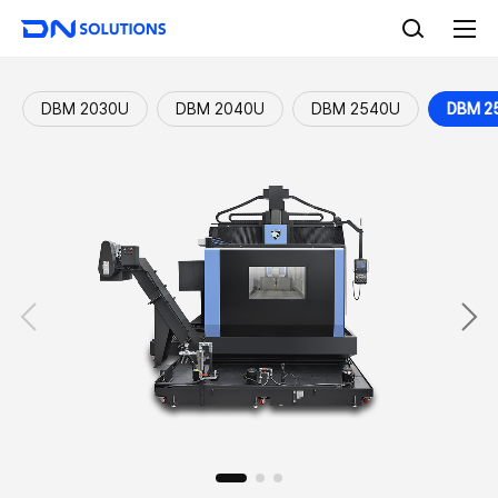
D
검
N
색
전
S
체
o
메
l
뉴
DBM 2030U
DBM 2040U
DBM 2540U
DBM 2
u
t
i
o
n
s