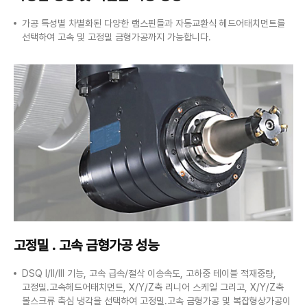
가공 특성별 차별화된 다양한 램스핀들과 자동교환식 헤드어태치먼트를
선택하여 고속 및 고정밀 금형가공까지 가능합니다.
고정밀 . 고속 금형가공 성능
DSQ I/II/III 기능, 고속 급속/절삭 이송속도, 고하중 테이블 적재중량,
고정밀.고속헤드어태치먼트, X/Y/Z축 리니어 스케일 그리고, X/Y/Z축
볼스크류 축심 냉각을 선택하여 고정밀.고속 금형가공 및 복잡형상가공이