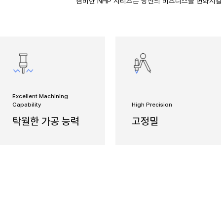
series
고속 고성
고속, 고
NHP 시
겸비한 N