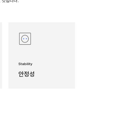
능 수평형 머시닝센터
정밀 LM롤러가이드로 빠르고, 컴팩트한 풋프린트로 효율적
리즈를 만나보시기 바랍니다. 파워풀한 고속 강력 절삭 능
HP 시리즈는 당신의 비즈니스를 변화시킬 것입니다.