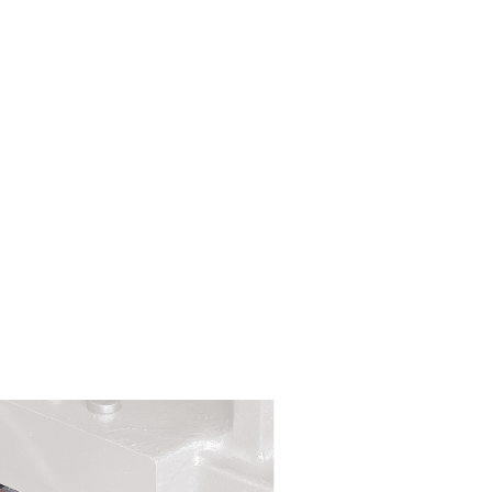
High Precision
Stabili
고정밀
안정