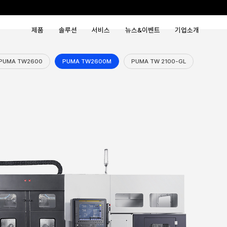
제품
솔루션
서비
MA TW2100M
PUMA TW2600
PUMA TW2600