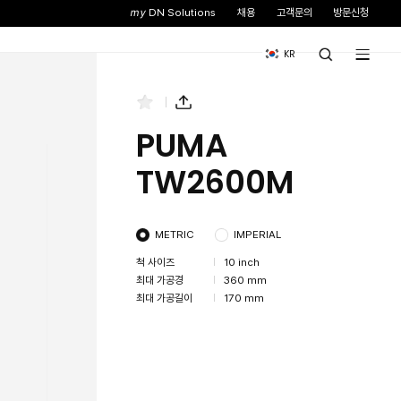
스
뉴스&이벤트
기업소개
M
PUMA TW 2100-GL