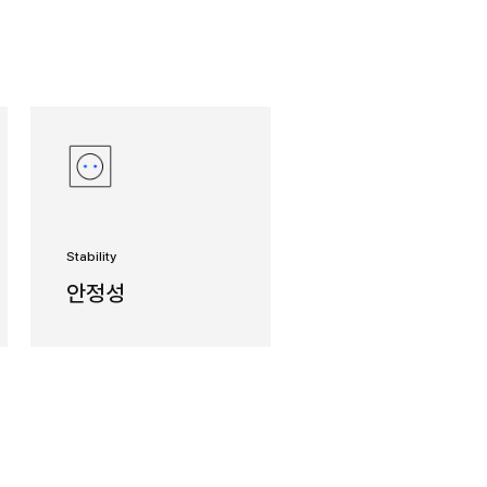
입 수직형 터닝센터
VTR 시리즈는 최대 가공경 Ø1250mm부터 Ø2500mm
있으며, 견고하고 안정적인 와이드 컬럼 구조를 채택한 대