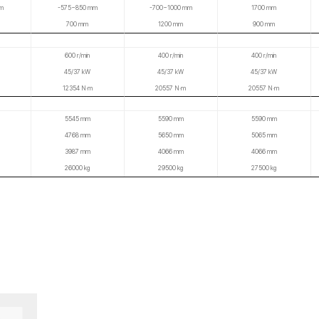
체인지
자동오픈되는 밀폐형 커버 적용
거진 적용가능(PUMA VTR1012FC/1216FC
이 및 정밀가공 생산성 향상