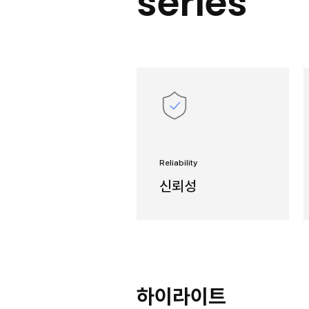
PUM
seri